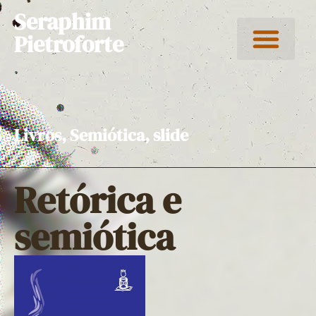
Seraphim
Pietroforte
Livros
,
Semiótica
,
slide
Retórica e
semiótica