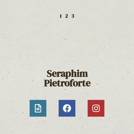
1
2
3
Seraphim
Pietroforte