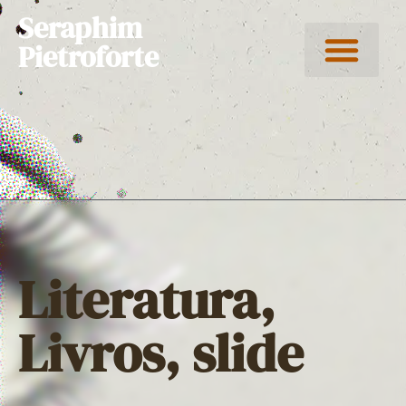
Seraphim
Pietroforte
Literatura
,
Livros
,
slide