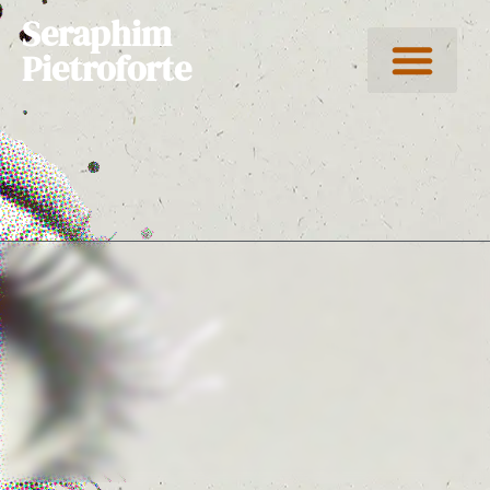
Seraphim
Pietroforte