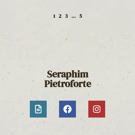
1
2
3
…
5
Seraphim
Pietroforte