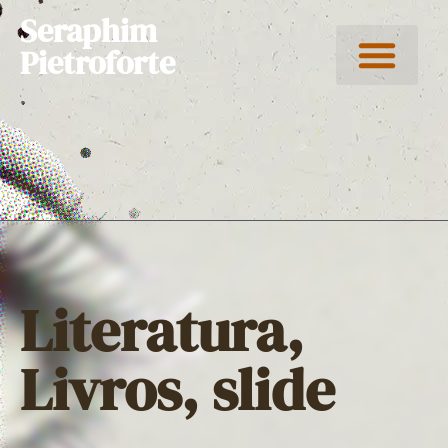
Seraphim
Pietroforte
Literatura
,
Livros
,
slide