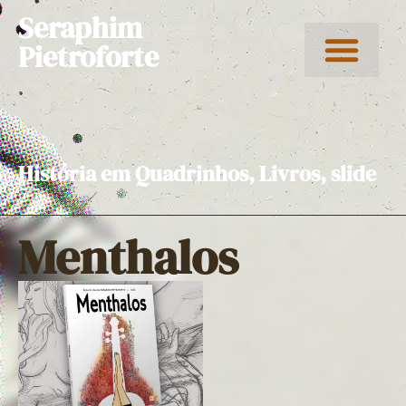
Seraphim
Pietroforte
História em Quadrinhos
,
Livros
,
slide
Menthalos