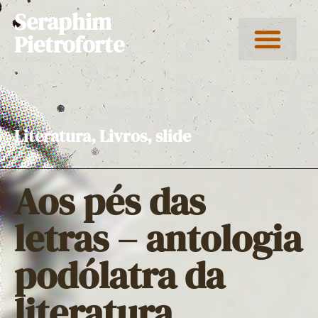
Seraphim
Pietroforte
Literatura
,
Livros
,
slide
Aos pés das
letras – antologia
podólatra da
literatura