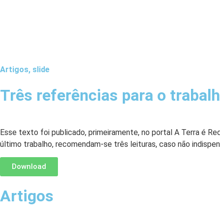
Seraphim
Livros
Revist
Pietroforte
Artigos
,
slide
Três referências para o trabal
Esse texto foi publicado, primeiramente, no portal A Terra é Re
último trabalho, recomendam-se três leituras, caso não indispen
Download
Artigos