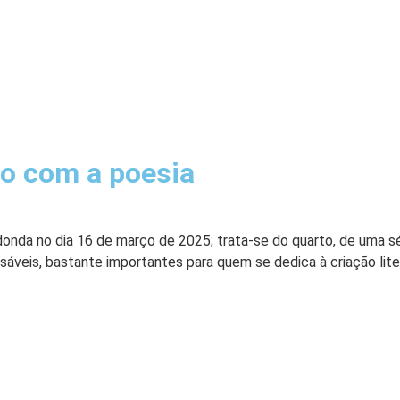
as
Artigos
Palestras
Sobre
Contato
ho com a poesia
donda no dia 16 de março de 2025; trata-se do quarto, de uma sé
sáveis, bastante importantes para quem se dedica à criação liter