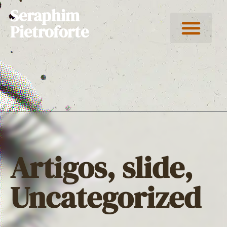
Seraphim
Pietroforte
Artigos
,
slide
,
Uncategorized